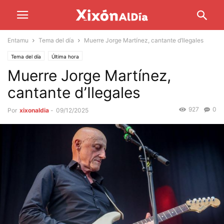
Entamu
Tema del día
Muerre Jorge Martínez, cantante d’Ilegales
Tema del día
Última hora
Muerre Jorge Martínez,
cantante d’Ilegales
927
0
Por
xixonaldia
-
09/12/2025