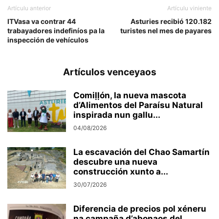
Artículu anterior
Artículu viniente
ITVasa va contrar 44
Asturies recibió 120.182
trabayadores indefiníos pa la
turistes nel mes de payares
inspección de vehículos
Artículos venceyaos
Comiḷḷón, la nueva mascota
d’Alimentos del Paraísu Natural
inspirada nun gallu...
04/08/2026
La escavación del Chao Samartín
descubre una nueva
construcción xunto a...
30/07/2026
Diferencia de precios pol xéneru
na campaña d’abonaos del