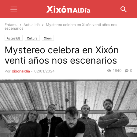
Entamu
Actualidá
Mystereo celebra en Xixón venti años nos
escenarios
Actualidá
Cultura
Xixón
Mystereo celebra en Xixón
venti años nos escenarios
1640
0
Por
xixonaldia
-
02/01/2024