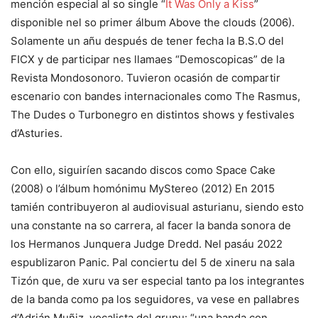
mención especial al so single “
It Was Only a Kiss
”
disponible nel so primer álbum Above the clouds (2006).
Solamente un añu después de tener fecha la B.S.O del
FICX y de participar nes llamaes “Demoscopicas” de la
Revista Mondosonoro. Tuvieron ocasión de compartir
escenario con bandes internacionales como The Rasmus,
The Dudes o Turbonegro en distintos shows y festivales
d’Asturies.
Con ello, siguiríen sacando discos como Space Cake
(2008) o l’álbum homónimu MyStereo (2012) En 2015
tamién contribuyeron al audiovisual asturianu, siendo esto
una constante na so carrera, al facer la banda sonora de
los Hermanos Junquera Judge Dredd. Nel pasáu 2022
espublizaron Panic. Pal conciertu del 5 de xineru na sala
Tizón que, de xuru va ser especial tanto pa los integrantes
de la banda como pa los seguidores, va vese en pallabres
d’Adrián Muñiz, vocalista del grupu: “una banda con