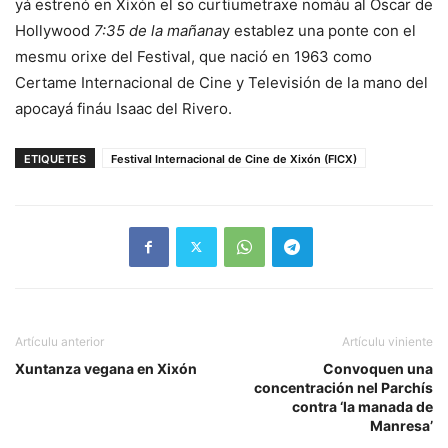
yá estrenó en Xixón el so curtiumetraxe nomáu al Oscar de
Hollywood
7:35 de la mañana
y establez una ponte con el
mesmu orixe del Festival, que nació en 1963 como
Certame Internacional de Cine y Televisión de la mano del
apocayá fináu Isaac del Rivero.
ETIQUETES
Festival Internacional de Cine de Xixón (FICX)
Artículu anterior
Artículu viniente
Xuntanza vegana en Xixón
Convoquen una
concentración nel Parchís
contra ‘la manada de
Manresa’