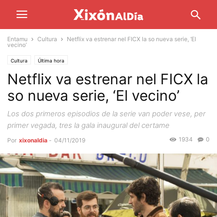
Entamu
Cultura
Netflix va estrenar nel FICX la so nueva serie, ‘El
vecino’
Cultura
Última hora
Netflix va estrenar nel FICX la
so nueva serie, ‘El vecino’
Los dos primeros episodios de la serie van poder vese, per
primer vegada, tres la gala inaugural del certame
1934
0
Por
xixonaldia
-
04/11/2019