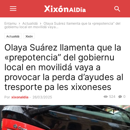
Entamu
Actualidá
Olaya Suárez llamenta que la «prepotencia” del
gobiernu local en movilidá vaya...
Actualidá
Xixón
Olaya Suárez llamenta que la
«prepotencia” del gobiernu
local en movilidá vaya a
provocar la perda d’ayudes al
tresporte pa les xixoneses
524
0
Por
xixonaldia
-
26/03/2025