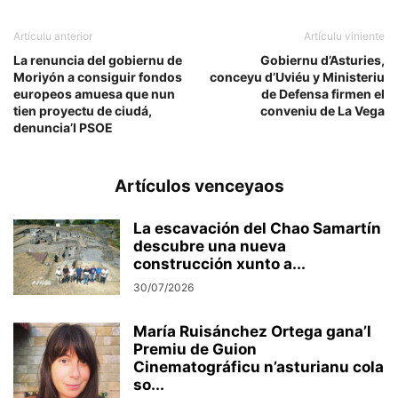
Artículu anterior
Artículu viniente
La renuncia del gobiernu de
Gobiernu d’Asturies,
Moriyón a consiguir fondos
conceyu d’Uviéu y Ministeriu
europeos amuesa que nun
de Defensa firmen el
tien proyectu de ciudá,
conveniu de La Vega
denuncia’l PSOE
Artículos venceyaos
La escavación del Chao Samartín
descubre una nueva
construcción xunto a...
30/07/2026
María Ruisánchez Ortega gana’l
Premiu de Guion
Cinematográficu n’asturianu cola
so...