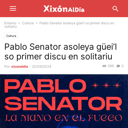
Entamu
Cultura
Pablo Senator asoleya güei’l so primer discu en
solitariu
Cultura
Pablo Senator asoleya güei’l
so primer discu en solitariu
599
0
Por
xixonaldia
-
20/09/2024