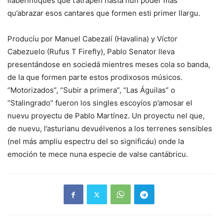
llaberíntiques que t’atrapen hasta nun poder más
qu’abrazar esos cantares que formen esti primer llargu.
Producíu por Manuel Cabezalí (Havalina) y Víctor
Cabezuelo (Rufus T Firefly), Pablo Senator lleva
presentándose en sociedá mientres meses cola so banda,
de la que formen parte estos prodixosos músicos.
“Motorizados”, “Subir a primera”, “Las Águilas” o
“Stalingrado” fueron los singles escoyíos p’amosar el
nuevu proyectu de Pablo Martínez. Un proyectu nel que,
de nuevu, l’asturianu devuélvenos a los terrenes sensibles
(nel más ampliu espectru del so significáu) onde la
emoción te mece nuna especie de valse cantábricu.