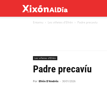
Xixón
Entamu
Les viñetes d'Efrén
Padre precavíu
al
día
Les viñetes d'Efrén
Padre precavíu
Por
Efrén D'Andrés
-
30/01/2026