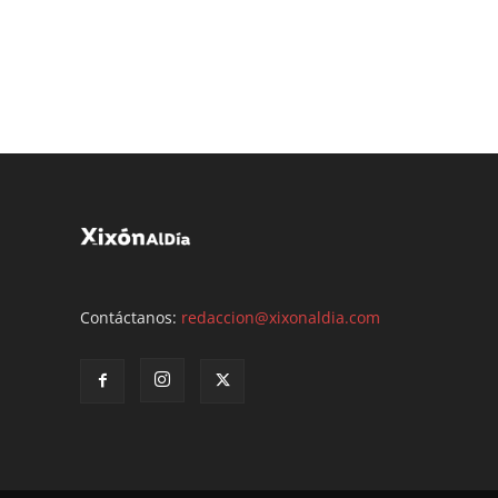
Contáctanos:
redaccion@xixonaldia.com