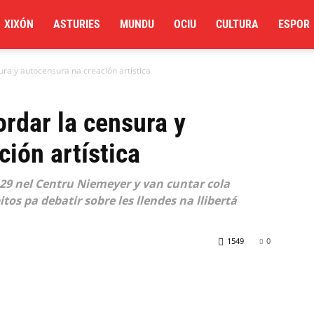
XIXÓN
ASTURIES
MUNDU
OCIU
CULTURA
ESPOR
ura y autocensura na creación artística
ordar la censura y
ión artística
y 29 nel Centru Niemeyer y van cuntar cola
tos pa debatir sobre les llendes na llibertá
1549
0