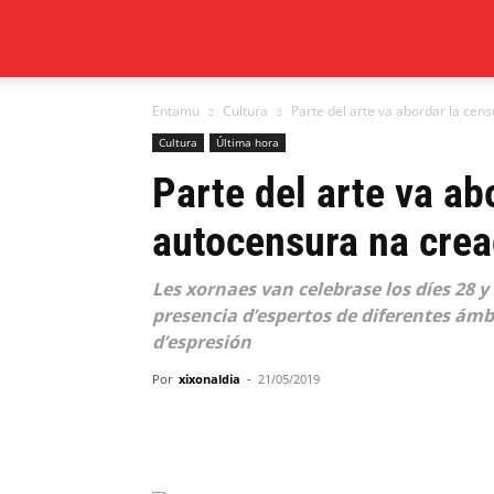
Xixón
Entamu
Cultura
Parte del arte va abordar la cens
al
Cultura
Última hora
Parte del arte va ab
día
autocensura na creac
Les xornaes van celebrase los díes 28 
presencia d’espertos de diferentes ámbi
d’espresión
Por
xixonaldia
-
21/05/2019