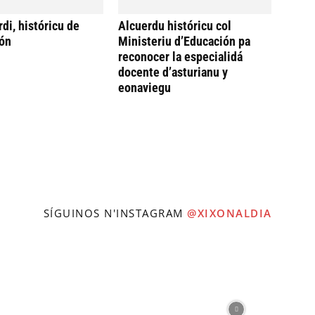
di, históricu de
Alcuerdu históricu col
ón
Ministeriu d’Educación pa
reconocer la especialidá
docente d’asturianu y
eonaviegu
SÍGUINOS N'INSTAGRAM
@XIXONALDIA