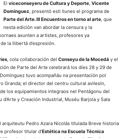
El
viceconseyeru de Cultura y Deporte
,
Vicente
Domínguez
, presentó esti llunes el programa de
Parte del Arte. III Encuentros en torno al arte
, que
nesta edición van abordar la censura y la
xornaes axunten a artistes, profesores ya
de la llibertá d’espresión.
ries
, cola collaboración del
Conseyu de la Mocedá
y el
dición de Parte del Arte celebrará los díes 28 y 29 de
 Domínguez tuvo acompañáu na presentación pol
Granda; el director del centru cultural avilesín,
 de los equipamientos integraos nel Pentágonu del
 d’Arte y Creación Industrial, Muséu Barjola y Sala
 arquiteutu Pedro Azara Nicolás titulada Breve historia
e profesor titular d’
Estética na Escuela Técnica