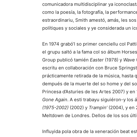
comunicadora multidisciplinar ya iconoclasta
como la poesía, la fotografía, la performanc
estraordinariu, Smith amestó, amás, les so
polítiques y sociales y ye considerada un ic
En 1974 grabó’l so primer cenciellu col Pat
el grupu saltó a la fama col so álbum
Horse
Group publicó tamién
Easter
(1978) y
Wave
escritu en collaboración con
Bruce Springs
prácticamente retirada de la música, hasta 
dempués de la muerte del so home y del so 
Princesa d’Asturies de les Artes 2007) y en
Gone Again
. A esti trabayu siguiéron-y los
(1975-2002)
(2002) y
Trampin’
(2004), y en
Meltdown de Londres. Dellos de los sos úl
Influyida pola obra de la xeneración beat e