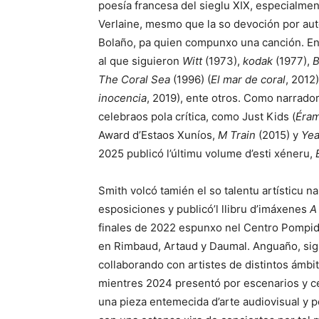
poesía francesa del sieglu XIX, especialme
Verlaine
, mesmo que la so devoción por a
Bolaño
, pa quien compunxo una canción. En
al que siguieron
Witt
(1973),
kodak
(1977),
B
The Coral Sea
(1996) (
El mar de coral
, 2012
inocencia
, 2019), ente otros. Como narrado
celebraos pola crítica, como
Just Kids
(
Éram
Award d’Estaos Xuníos,
M Train
(2015) y
Yea
2025 publicó l’últimu volume d’esti xéneru,
Smith volcó tamién el so talentu artísticu na 
esposiciones y publicó’l llibru d’imáxenes
A
finales de 2022 espunxo nel
Centro Pompi
en Rimbaud, Artaud y Daumal. Anguaño, sigu
collaborando con artistes de distintos ámbi
mientres 2024 presentó por escenarios y c
una pieza entemecida d’arte audiovisual y p