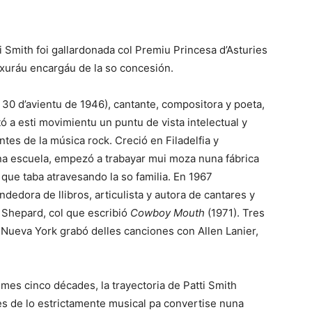
i Smith
foi gallardonada col Premiu Princesa d’Asturies
l xuráu encargáu de la so concesión.
, 30 d’avientu de 1946), cantante, compositora y poeta,
 a esti movimientu un puntu de vista intelectual y
ntes de la música rock. Creció en Filadelfia y
na escuela, empezó a trabayar mui moza nuna fábrica
que taba atravesando la so familia. En 1967
edora de llibros, articulista y autora de cantares y
 Shepard
, col que escribió
Cowboy Mouth
(1971). Tres
en Nueva York grabó delles canciones con
Allen Lanier
,
imes cinco décades, la trayectoria de Patti Smith
des de lo estrictamente musical pa convertise nuna