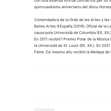
con una estensa xira de conciertos per tol
quincuaxésimu aniversariu del discu
Horse
Comendadora de la Orde de les Artes y les L
Belles Artes d’España (2019), Oficial de la 
causa pola Universidá de Columbia (EE. XX.)
En 2011 recibió’l Premiu Polar de la Música 
la Universidá de St. Louis (EE. XX.). En 2021
Fame. Esi mesmu añu recibió la Medaya de 
Artículu anterior