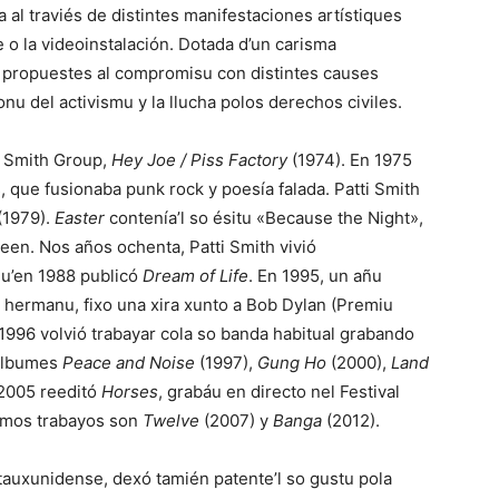
 al traviés de distintes manifestaciones artístiques
e o la videoinstalación. Dotada d’un carisma
s propuestes al compromisu con distintes causes
onu del activismu y la llucha polos derechos civiles.
ti Smith Group,
Hey Joe / Piss Factory
(1974). En 1975
s
, que fusionaba punk rock y poesía falada. Patti Smith
(1979).
Easter
contenía’l so ésitu «Because the Night»,
teen
. Nos años ochenta, Patti Smith vivió
qu’en 1988 publicó
Dream of Life
. En 1995, un añu
hermanu, fixo una xira xunto a
Bob Dylan
(Premiu
 1996 volvió trabayar cola so banda habitual grabando
 álbumes
Peace and Noise
(1997),
Gung Ho
(2000),
Land
 2005 reeditó
Horses
, grabáu en directo nel Festival
timos trabayos son
Twelve
(2007) y
Banga
(2012).
stauxunidense, dexó tamién patente’l so gustu pola