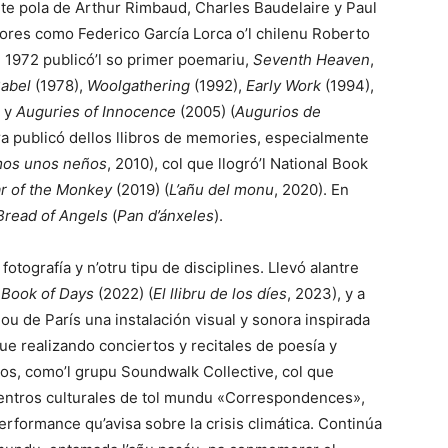
nte pola de
Arthur Rimbaud
,
Charles Baudelaire
y
Paul
utores como
Federico García Lorca
o’l chilenu
Roberto
 1972 publicó’l so primer poemariu,
Seventh Heaven
,
abel
(1978),
Woolgathering
(1992),
Early Work
(1994),
) y
Auguries of Innocence
(2005) (
Augurios de
ra publicó dellos llibros de memories, especialmente
os unos neños
, 2010), col que llogró’l National Book
r of the Monkey
(2019) (
L’añu del monu
, 2020). En
Bread of Angels
(
Pan d’ánxeles
).
fotografía y n’otru tipu de disciplines. Llevó alantre
 Book of Days
(2022) (
El llibru de los díes
, 2023), y a
dou
de París una instalación visual y sonora inspirada
e realizando conciertos y recitales de poesía y
tos, como’l grupu
Soundwalk Collective
, col que
entros culturales de tol mundu «Correspondences»,
erformance qu’avisa sobre la crisis climática. Continúa