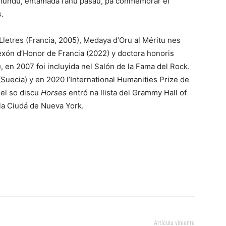
 mundu, entamada l’añu pasáu, pa conmemorar el
s
.
letres (Francia, 2005), Medaya d’Oru al Méritu nes
Lexón d’Honor de Francia (2022) y doctora honoris
, en 2007 foi incluyida nel Salón de la Fama del Rock.
(Suecia) y en 2020 l’International Humanities Prize de
 el so discu
Horses
entró na llista del Grammy Hall of
la Ciudá de Nueva York.
Artículu viniente