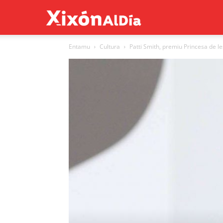
Xixón
Entamu
Cultura
Patti Smith, premiu Princesa de l
al
día