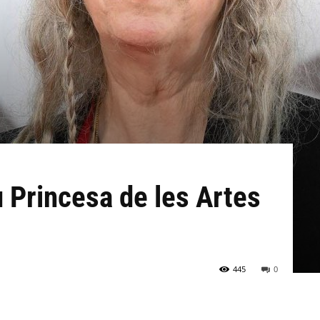
u Princesa de les Artes
445
0