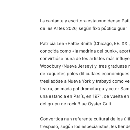
La cantante y escritora estauxunidense
Patt
de les Artes 2026, según fixo públicu güei’
Patricia Lee «Patti» Smith (Chicago, EE. XX.
conocida como «la madrina del punk», aportó
convirtióse nuna de les artistes más influye
Woodbury (Nueva Jersey) y, tres graduase 
de xuguetes poles dificultaes económiques 
treslladóse a Nueva York y trabayó como vend
teatru, animada pol dramaturgu y actor
Sam
una estancia en París, en 1971, de vuelta 
del grupu de rock
Blue Öyster Cult
.
Convertida nun referente cultural de les últ
trespasó, según los especialistes, les llen