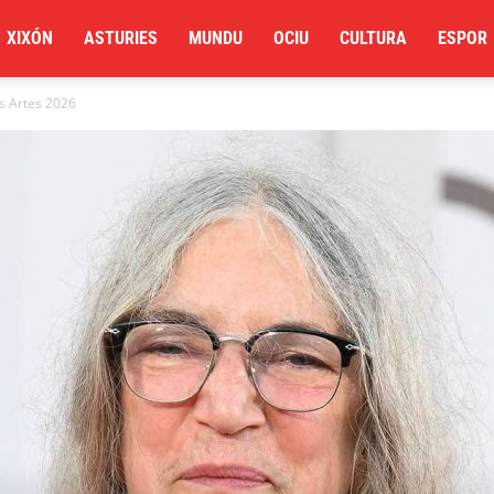
XIXÓN
ASTURIES
MUNDU
OCIU
CULTURA
ESPOR
es Artes 2026