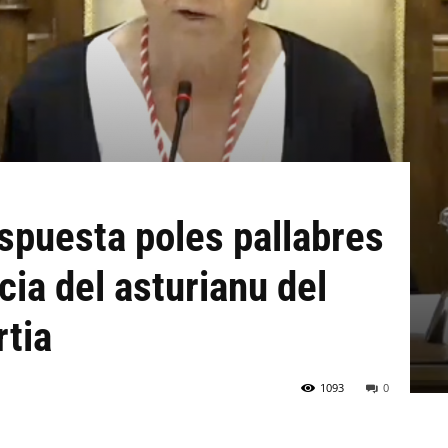
spuesta poles pallabres
cia del asturianu del
rtia
1093
0