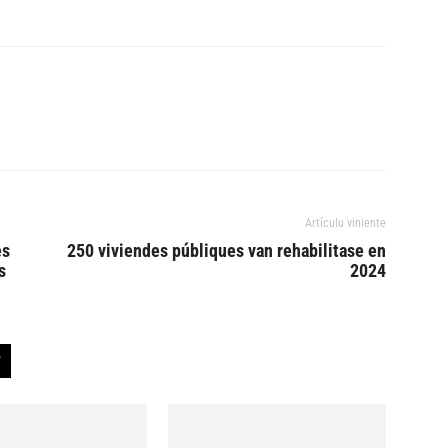
Artículu viniente
es
250 viviendes públiques van rehabilitase en
s
2024