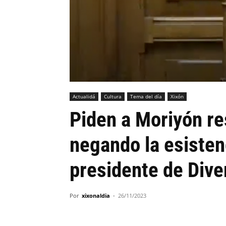
Actualidá
Cultura
Tema del día
Xixón
Piden a Moriyón re
negando la esisten
presidente de Dive
Por
xixonaldia
-
26/11/2023