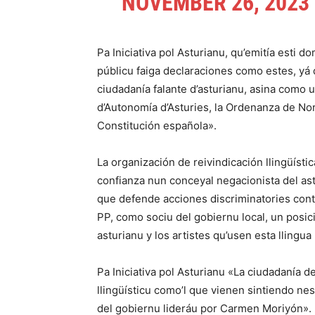
NOVEMBER 26, 2023
Pa Iniciativa pol Asturianu, qu’emitía esti 
públicu faiga declaraciones como estes, yá 
ciudadanía falante d’asturianu, asina como u
d’Autonomía d’Asturies, la Ordenanza de Nor
Constitución española».
La organización de reivindicación llingüísti
confianza nun conceyal negacionista del as
que defende acciones discriminatories contra
PP, como sociu del gobiernu local, un posic
asturianu y los artistes qu’usen esta llingu
Pa Iniciativa pol Asturianu «La ciudadanía 
llingüísticu como’l que vienen sintiendo n
del gobiernu lideráu por Carmen Moriyón».