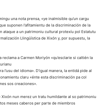
domingu una nota prensa, «ye inalmisible qu’un cargu
que suponen l’afitamientu de la discriminación de la
n ataque a un patrimoniu cultural protexíu pol Estatutu
malización Llingüística de Xixón y, por supuestu, la
ca reclama a Carmen Moriyón «qu’esclarie si caltién la
turianu
 l’usu del idioma». D’igual manera, la entidá pide al
ionamientu claru «énte esta discriminación pa col
a nes sos creaciones».
de Xixón nun merez un tratu humildante al so patrimoniu
estos meses caberos per parte de miembros