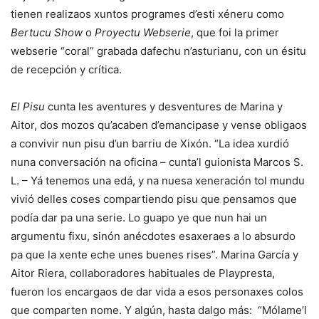
tienen realizaos xuntos programes d’esti xéneru como
Bertucu Show
o
Proyectu Webserie
, que foi la primer
webserie “coral” grabada dafechu n’asturianu, con un ésitu
de recepción y crítica.
El Pisu
cunta les aventures y desventures de Marina y
Aitor, dos mozos qu’acaben d’emancipase y vense obligaos
a convivir nun pisu d’un barriu de Xixón. “La idea xurdió
nuna conversación na oficina – cunta’l guionista Marcos S.
L. – Yá tenemos una edá, y na nuesa xeneración tol mundu
vivió delles coses compartiendo pisu que pensamos que
podía dar pa una serie. Lo guapo ye que nun hai un
argumentu fixu, sinón anécdotes esaxeraes a lo absurdo
pa que la xente eche unes buenes rises”. Marina García y
Aitor Riera, collaboradores habituales de Playpresta,
fueron los encargaos de dar vida a esos personaxes colos
que comparten nome. Y algún, hasta dalgo más: “Mólame’l