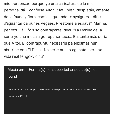
mio personaxe porque ye una caricatura de la mio
personalidá – confiesa Aitor -: fatu bien, despistáu, amante
de la fauna y flora, cómicu, guetador d’ayalgues… difícil
d’aguantar dalgunes vegaes. Prestóme a esgaya”. Marina,
per otru lláu, foi’l so contraparte ideal: “La Marina de la
serie ye una moza algo repunantuca… Bastante más seria
que Aitor. El contrapuntu necesariu pa enxamás nun
aburrise en «El Pisu». Na serie nun lo aguanta, pero na
vida real téngo-y ciñu”.
Reproductor
Media error: Format(s) not supported or source(s) not
de
found
vídeo
Descargar archivo: https://xixonaldia.com/wp-content/uploads/2022/07/1X00-
Promo.mp4?_=1