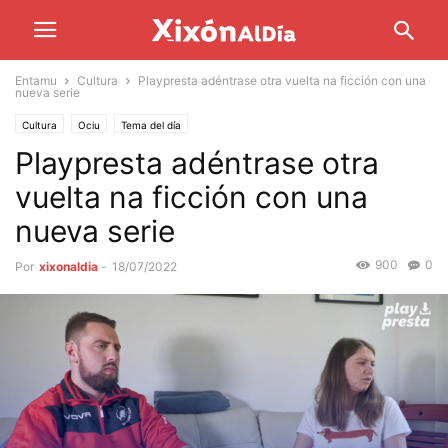
Entamu
Cultura
Playpresta adéntrase otra vuelta na ficción con una
nueva serie
Cultura
Ociu
Tema del día
Playpresta adéntrase otra
vuelta na ficción con una
nueva serie
900
0
Por
xixonaldia
-
18/07/2022