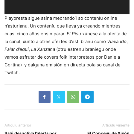
Playpresta sigue asina medrando’l so conteníu online
n’asturianu. Un conteníu que lleva yá creando mientres
cuasi cinco años ensin parar.
El Pisu
xúnese a la oferta de
la canal, xunto a otres ofertes d’esti branu como
Viaxando
,
Falar d’equí
,
La Xanzana
(otru estrenu braniegu onde
vamos esfrutar de covers folk interpretaos por Daniela
Cortina) y dalguna emisión en directu pola so canal de
Twitch.
Artículu anterior
Artículu viniente
Salú desactiva l’alerta por
El Conceyu de Xixón