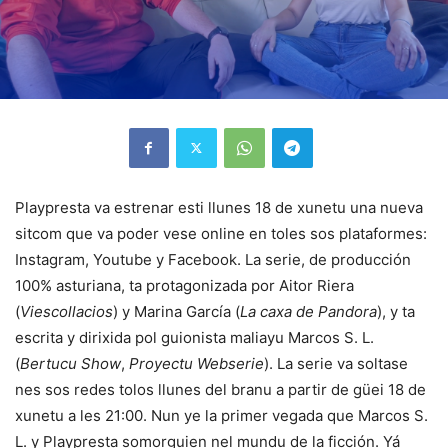
Playpresta va estrenar esti llunes 18 de xunetu una nueva
sitcom que va poder vese online en toles sos plataformes:
Instagram, Youtube y Facebook. La serie, de producción
100% asturiana, ta protagonizada por Aitor Riera
(
Viescollacios
) y Marina García (
La caxa de Pandora
), y ta
escrita y dirixida pol guionista maliayu Marcos S. L.
(
Bertucu Show
,
Proyectu Webserie
). La serie va soltase
nes sos redes tolos llunes del branu a partir de güei 18 de
xunetu a les 21:00. Nun ye la primer vegada que Marcos S.
L. y Playpresta somorguien nel mundu de la ficción. Yá