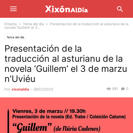
Entamu
Tema del día
Presentación de la traducción al asturianu de la
novela ‘Guillem’ el 3...
Tema del día
Presentación de la
traducción al asturianu de la
novela ‘Guillem’ el 3 de marzu
n’Uviéu
891
0
Por
xixonaldia
-
28/02/2023