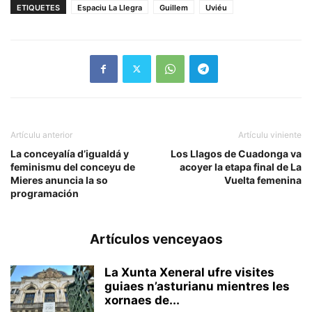
ETIQUETES
Espaciu La Llegra
Guillem
Uviéu
Artículu anterior
Artículu viniente
La conceyalía d’igualdá y
Los Llagos de Cuadonga va
feminismu del conceyu de
acoyer la etapa final de La
Mieres anuncia la so
Vuelta femenina
programación
Artículos venceyaos
La Xunta Xeneral ufre visites
guiaes n’asturianu mientres les
xornaes de...