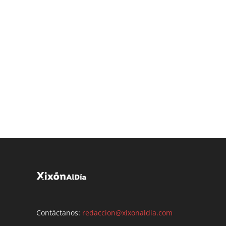
Contáctanos:
redaccion@xixonaldia.com