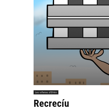
Les viñetes d'Efrén
Recrecíu