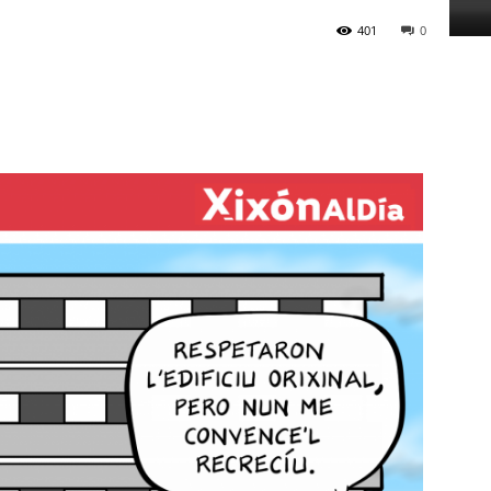
401
0