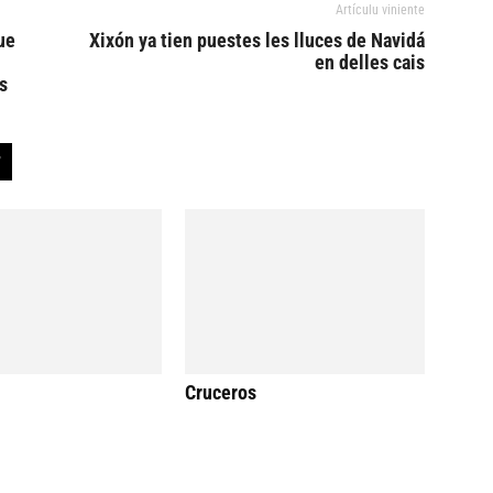
Artículu viniente
ue
Xixón ya tien puestes les lluces de Navidá
en delles cais
s
Cruceros