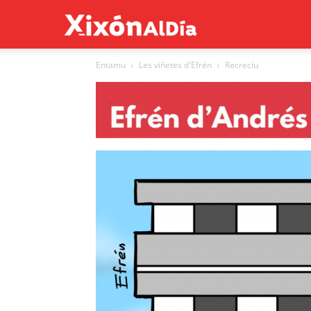
Xixón
Entamu
Les viñetes d'Efrén
Recrecíu
al
día