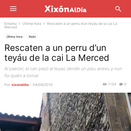
Entamu
Última hora
Rescaten a un perru d’un teyáu de la cai La
Merced
Última hora
Xixón
Rescaten a un perru d’un
teyáu de la cai La Merced
Al paecer, el can pasó al teyaú dende un pisu anexu y nun
foi quién a tornar
1134
0
Por
xixonaldia
-
04/06/2019