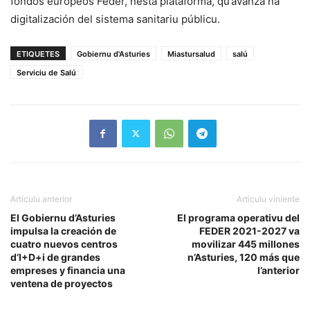
fondos europeos Feder, nesta plataforma, qu’avanza na
digitalización del sistema sanitariu públicu.
ETIQUETES
Gobiernu d'Asturies
Miastursalud
salú
Serviciu de Salú
Artículu anterior
Artículu viniente
El Gobiernu d’Asturies
El programa operativu del
impulsa la creación de
FEDER 2021-2027 va
cuatro nuevos centros
movilizar 445 millones
d’I+D+i de grandes
n’Asturies, 120 más que
empreses y financia una
l’anterior
ventena de proyectos