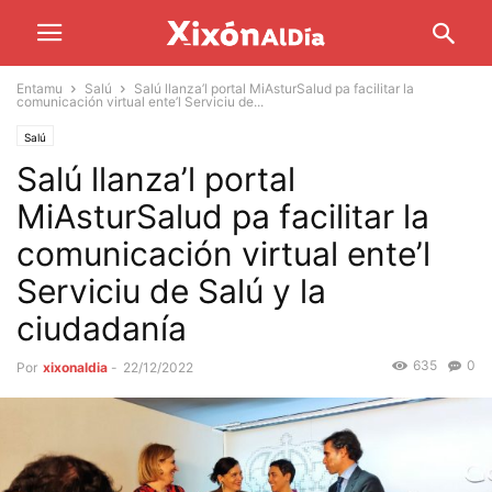
Entamu
Salú
Salú llanza’l portal MiAsturSalud pa facilitar la
comunicación virtual ente’l Serviciu de...
Salú
Salú llanza’l portal
MiAsturSalud pa facilitar la
comunicación virtual ente’l
Serviciu de Salú y la
ciudadanía
635
0
Por
xixonaldia
-
22/12/2022