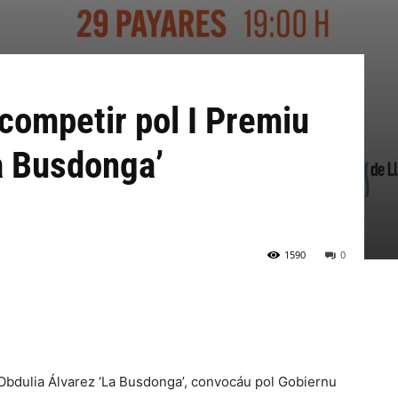
 competir pol I Premiu
a Busdonga’
1590
0
 Obdulia Álvarez ‘La Busdonga’, convocáu pol Gobiernu