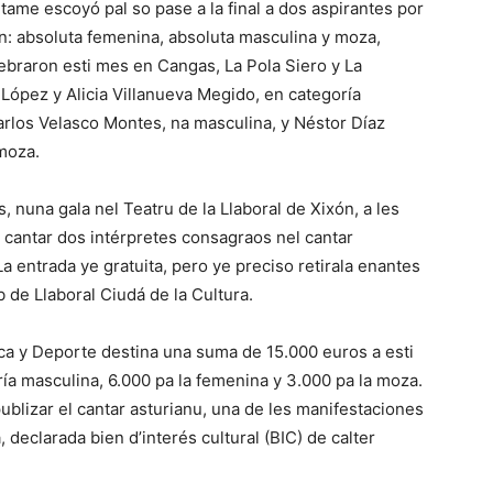
certame escoyó pal so pase a la final a dos aspirantes por
n: absoluta femenina, absoluta masculina y moza,
ebraron esti mes en Cangas, La Pola Siero y La
López y Alicia Villanueva Megido, en categoría
los Velasco Montes, na masculina, y Néstor Díaz
moza.
s, nuna gala nel Teatru de la Llaboral de Xixón, a les
n cantar dos intérpretes consagraos nel cantar
La entrada ye gratuita, pero ye preciso retirala enantes
eb de Llaboral Ciudá de la Cultura.
tica y Deporte destina una suma de 15.000 euros a esti
ría masculina, 6.000 pa la femenina y 3.000 pa la moza.
ublizar el cantar asturianu, una de les manifestaciones
 declarada bien d’interés cultural (BIC) de calter