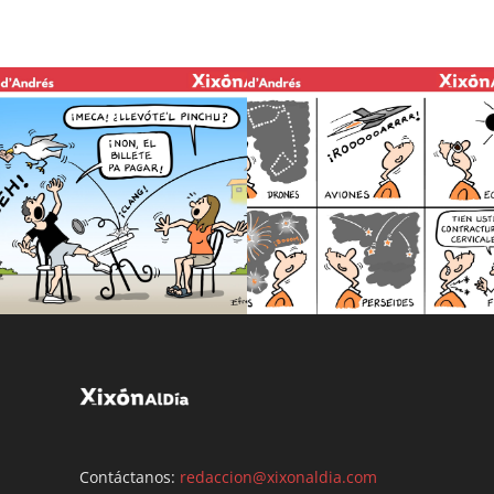
Contáctanos:
redaccion@xixonaldia.com