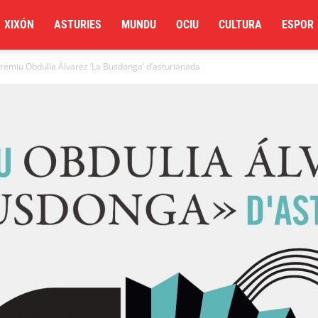
XIXÓN
ASTURIES
MUNDU
OCIU
CULTURA
ESPOR
 Premiu Obdulia Álvarez ‘La Busdonga’ d’asturianada