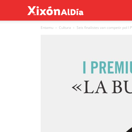
Xixón
Entamu
Cultura
Seis finalistes van competir pol I
al
día