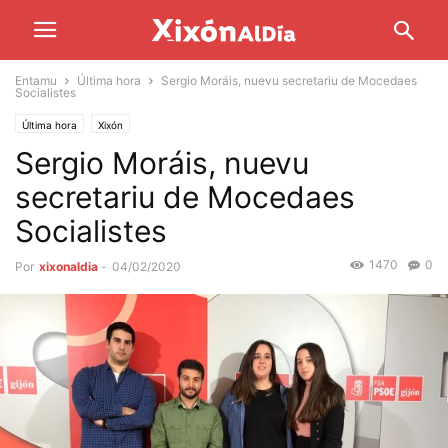
Entamu
Última hora
Sergio Moráis, nuevu secretariu de Mocedaes
Socialistes
Última hora
Xixón
Sergio Moráis, nuevu
secretariu de Mocedaes
Socialistes
1470
0
Por
xixonaldia
-
04/02/2020