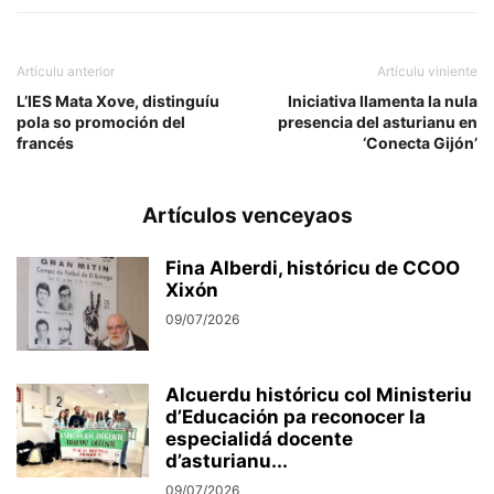
Artículu anterior
Artículu viniente
L’IES Mata Xove, distinguíu
Iniciativa llamenta la nula
pola so promoción del
presencia del asturianu en
francés
‘Conecta Gijón’
Artículos venceyaos
Fina Alberdi, históricu de CCOO
Xixón
09/07/2026
Alcuerdu históricu col Ministeriu
d’Educación pa reconocer la
especialidá docente
d’asturianu...
09/07/2026