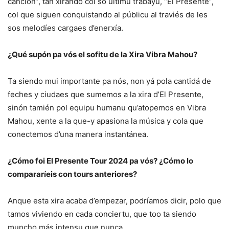
canción”, tán xirando col so últimu trabayu, “El Presente”,
col que siguen conquistando al públicu al traviés de les
sos melodíes cargaes d’enerxía.
¿Qué supón pa vós el sofitu de la Xira Vibra Mahou?
Ta siendo mui importante pa nós, non yá pola cantidá de
feches y ciudaes que sumemos a la xira d’El Presente,
sinón tamién pol equipu humanu qu’atopemos en Vibra
Mahou, xente a la que-y apasiona la música y cola que
conectemos d’una manera instantánea.
¿Cómo foi El Presente Tour 2024 pa vós? ¿Cómo lo
compararíeis con tours anteriores?
Anque esta xira acaba d’empezar, podríamos dicir, polo que
tamos viviendo en cada conciertu, que too ta siendo
muncho más intensu que nunca.