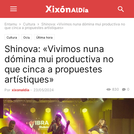
Entamu
Cultura
Shinova: «Vivimos nuna dómina mui productiva no
que cinca a propuestes artístiques»
Cultura
Ociu
Última hora
Shinova: «Vivimos nuna
dómina mui productiva no
que cinca a propuestes
artístiques»
830
0
Por
xixonaldia
-
23/05/2024