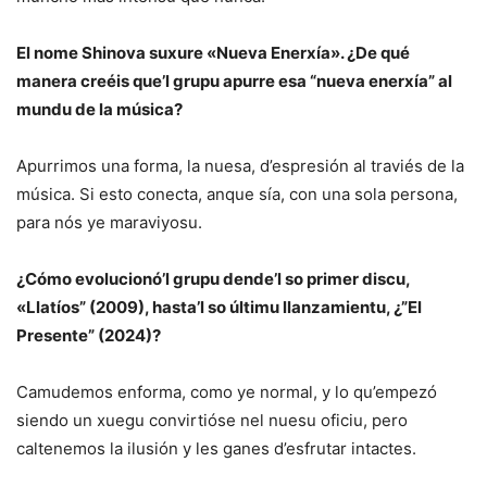
El nome Shinova suxure «Nueva Enerxía». ¿De qué
manera creéis que’l grupu apurre esa “nueva enerxía” al
mundu de la música?
Apurrimos una forma, la nuesa, d’espresión al traviés de la
música. Si esto conecta, anque sía, con una sola persona,
para nós ye maraviyosu.
¿Cómo evolucionó’l grupu dende’l so primer discu,
«Llatíos” (2009), hasta’l so últimu llanzamientu, ¿”El
Presente” (2024)?
Camudemos enforma, como ye normal, y lo qu’empezó
siendo un xuegu convirtióse nel nuesu oficiu, pero
caltenemos la ilusión y les ganes d’esfrutar intactes.