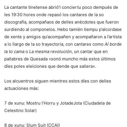
La cantante tinetense abrió’l conciertu poco dempués de
les 19:30 hores onde repasó los cantares de la so
discografía, acompañaos de delles anécdotes que fueron
surdiendo al componelos. Hebo tamién tiempu p’alcordase
de xente y amigos qu’acompañen y acompañaron a l’artista
a lo llargo de la so trayectoria, con cantares como
Al borde
la to cama
o
La mesma revolución
, un cantar que en
pallabres de Quesada «sonó muncho más estos últimos
díes poles eleiciones que dende que saliera».
Los alcuentros siguen mientres estos díes con delles
actuaciones más:
7 de xunu: Mostru l’Horru y JotadeJota (Ciudadela de
Celestino Solar)
8 de xunu: Slum Suit (CCAI)