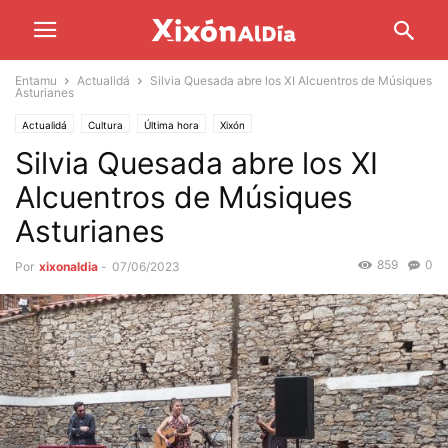
Entamu
Actualidá
Silvia Quesada abre los XI Alcuentros de Músiques
Asturianes
Actualidá
Cultura
Última hora
Xixón
Silvia Quesada abre los XI
Alcuentros de Músiques
Asturianes
859
0
Por
xixonaldia
-
07/06/2023