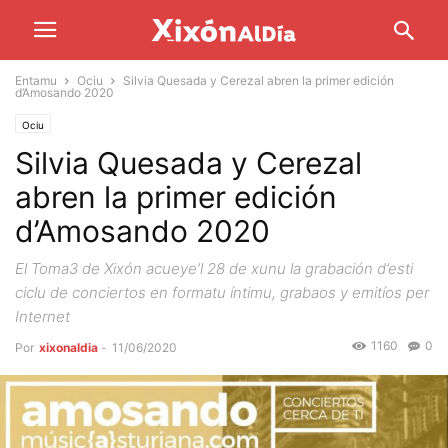
Entamu
Ociu
Silvia Quesada y Cerezal abren la primer edición
d’Amosando 2020
Ociu
Silvia Quesada y Cerezal
abren la primer edición
d’Amosando 2020
El Toma3 de Xixón acueye’l 28 de xunu la grabación d’esti
ciclu de conciertos en formatu íntimu, grabaos y emitíos per
Internet
1160
0
Por
xixonaldia
-
11/06/2020