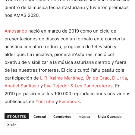
dientro de la música fecha n’asturianu y tuvieron premiaos
nos AMAS 2020.
Amosando
nació en marzu de 2019 como un ciclu de
presentaciones de discos con un formatu ente conciertu
acústicu con aforu reducíu, programa de televisión y
alderique. La iniciativa, pionera n’Asturies, nació col
oxetivu de visibilizar a la música asturiana dientro y fuera
de les nuestres fronteres. El ciclu cuntó l’añu pasáu cola
participación de
L-R
,
Xaime Martínez
,
Ún de Grao
,
D’Urria
,
Anabel Santiago
y
Eva Tejedor & Les Pandereteres
. En
2019 perpasáronse les 100.000 reproducciones nos videos
publicados en
YouTube
y
Facebook
.
ETIQUETES
Cerezal
Conciertos
música
Silvia Quesada
Xixón