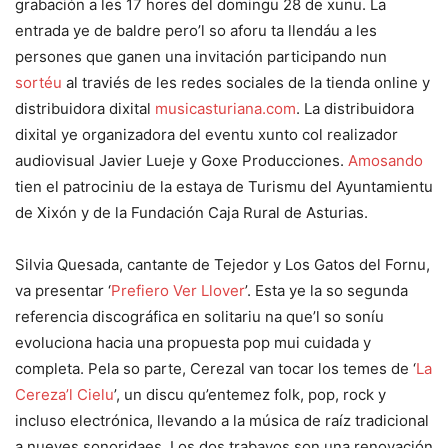
grabación a les 17 hores del domingu 28 de xunu. La
entrada ye de baldre pero’l so aforu ta llendáu a les
persones que ganen una invitación participando nun
sortéu
al traviés de les redes sociales de la tienda online y
distribuidora dixital
musicasturiana.com
. La distribuidora
dixital ye organizadora del eventu xunto col realizador
audiovisual Javier Lueje y Goxe Producciones.
Amosando
tien el patrociniu de la estaya de Turismu del Ayuntamientu
de Xixón y de la Fundación Caja Rural de Asturias.
Silvia Quesada, cantante de Tejedor y Los Gatos del Fornu,
va presentar ‘
Prefiero Ver Llover
’. Esta ye la so segunda
referencia discográfica en solitariu na que’l so soníu
evoluciona hacia una propuesta pop mui cuidada y
completa. Pela so parte, Cerezal van tocar los temes de ‘
La
Cereza’l Cielu
’, un discu qu’entemez folk, pop, rock y
incluso electrónica, llevando a la música de raíz tradicional
a nueves sonoridaes. Los dos trabayos son una renovación