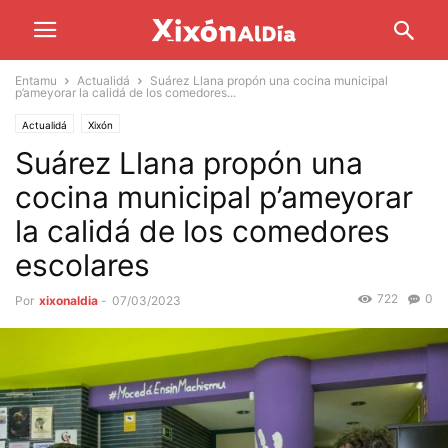
Entamu
Actualidá
Suárez Llana propón una cocina municipal
p’ameyorar la calidá de los comedores...
Actualidá
Xixón
Suárez Llana propón una
cocina municipal p’ameyorar
la calidá de los comedores
escolares
722
0
Por
xixonaldia
-
07/03/2023