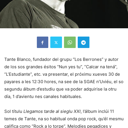
Tante Blanco, fundador del grupu “Los Berrones” y autor
de los sos grandes ésitos “Nun yes tu”, “Calcar na tená”,
“L’Estudiante”, etc. va presentar, el próximu xueves 30 de
payares a les 12:30 hores, na see de la SGAE n’Uviéu, el so
segundu álbum d’estudiu que va poder adquirise la otru
día, 1 d’avientu nes canales habituales.
Sol títulu
Llegamos tarde al sieglu XXI
, l’álbum inclúi 11
temes de Tante, na so habitual onda pop rock, qu’él mesmu
califica como “Rock a lo torpe”. Melodíes pegadices y