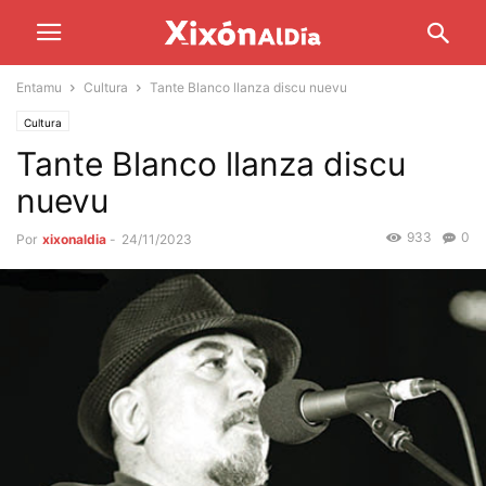
Entamu
Cultura
Tante Blanco llanza discu nuevu
Cultura
Tante Blanco llanza discu
nuevu
933
0
Por
xixonaldia
-
24/11/2023