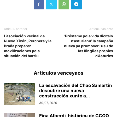
Artículu anterior
Artículu viniente
L’asociación vecinal de
‘Préstame pola vida dicítelo
Nuevo Xixón, Perchera y la
n’asturianu’ la campaña
Braña preparen
nueva pa promover l’usu de
movilizaciones pola
las llingües propies
situación del barriu
d’Asturies
Artículos venceyaos
La escavación del Chao Samartín
descubre una nueva
construcción xunto a...
30/07/2026
Fina Alberdi, históricu de CCOO