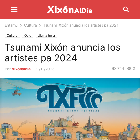
Entamu
Cultura
Tsunami Xixón anuncia los artistes pa 2024
Cultura
Ociu
Última hora
Tsunami Xixón anuncia los
artistes pa 2024
744
0
Por
xixonaldia
-
21/11/2023