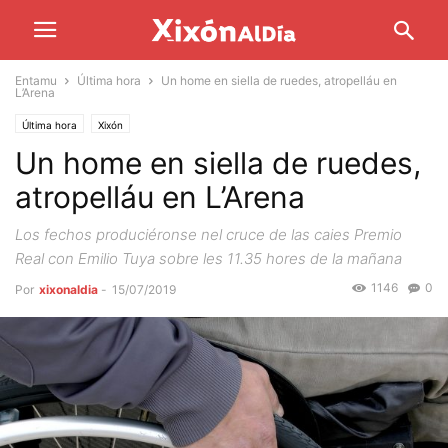
Entamu
Última hora
Un home en siella de ruedes, atropelláu en
L’Arena
Última hora
Xixón
Un home en siella de ruedes,
atropelláu en L’Arena
Los fechos produciéronse nel cruce de las caies Premio
Real con Emilio Tuya sobre les 11.35 hores de la mañana
1146
0
Por
xixonaldia
-
15/07/2019