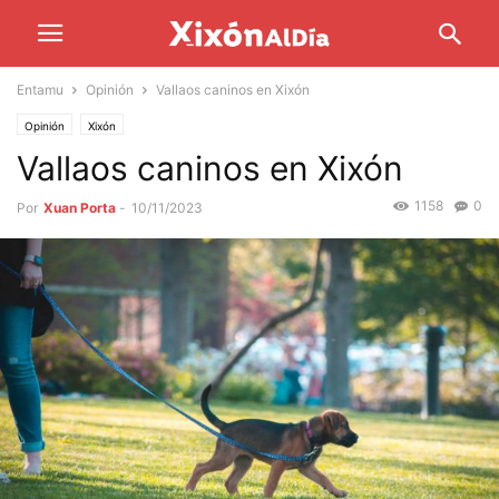
Entamu
Opinión
Vallaos caninos en Xixón
Opinión
Xixón
Vallaos caninos en Xixón
1158
0
Por
Xuan Porta
-
10/11/2023