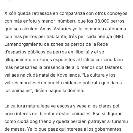
Xixón queda retrasada en comparanza con otros conceyos
con más enfotu y menor númberu que los 38.000 perros
que se calculen. Amás, Asturies ye la comunidá autónoma
con más perros per habitante, trés per cada neñu/a (INE).
L’amenorgamientu de zones pa perros de la Rede
d’espacios públicos pa perros en llibertá y el so
allugamientu en zones espuestes al tráficu cercanu faen
más necesaries la presencia de a lo menos dos fasteres
vallaes na ciudá natal de Xovellanos. “La cultura y los
valires morales d’un pueblu mídense pol tratu que dan a
los animales”, dicíen naquella dómina.
La cultura naturaliega ye escosa y vese a les clares pol
pocu interés nel bientar d’estos animales. Eso sí, figurar
como ciudá dog friendly queda perbién p’atrayer al turismu
de mases. Ye lo que paez qu’interesa a los gobernantes,