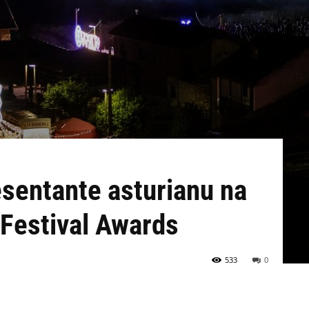
esentante asturianu na
n Festival Awards
533
0