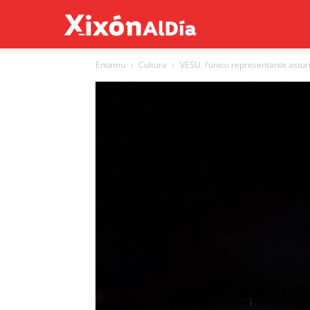
Xixón
Entamu
Cultura
VESU, l’únicu representante asturi
al
día