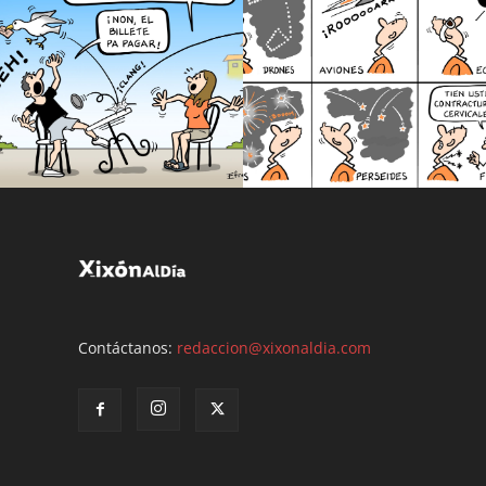
Contáctanos:
redaccion@xixonaldia.com