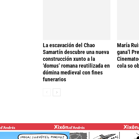
La escavación del Chao
María Rui
Samartín descubre una nueva
gana’l Pr
construcción xunto a la
Cinematog
‘domus’ romana reutilizada en
cola so ob
dómina medieval con fines
funerarios