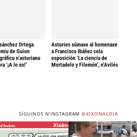
sánchez Ortega
Asturies súmase al homenaxe
emiu de Guion
a Francisco Ibáñez cola
ráficu n’asturianu
esposición ‘La ciencia de
ra ‘¡A lo xo!’
Mortadelo y Filemón’, n’Avilés
SÍGUINOS N'INSTAGRAM
@XIXONALDIA