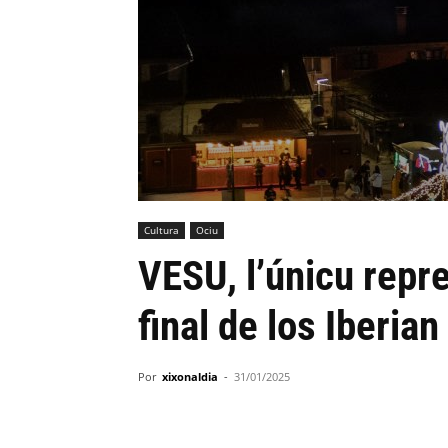
Cultura
Ociu
VESU, l’únicu repr
final de los Iberia
Por
xixonaldia
-
31/01/2025