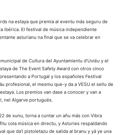
wards na estaya que premia al eventu más seguru de
a ibérica. El festival de música independiente
ntante asturianu na final que se va celebrar en
municipal de Cultura del Ayuntamientu d’Uviéu y el
a estaya de The Event Safety Award con otros cinco
epresentando a Portugal y los españoles Festival
ráu profesional, el mesmu que-y da a VESU el sellu de
a estaya. Los premios van dase a conocer y van a
l, nel Algarve portugués.
22 de xunu, torna a cuntar un añu más con Vibra
itu cola música en directu, y Asturies respaldando
al que da’l pistoletazu de salida al branu y yá ye una