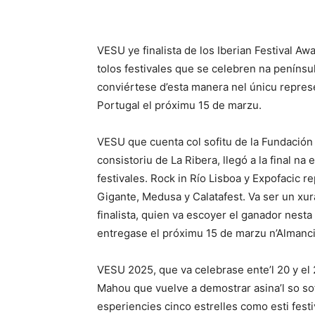
VESU ye finalista de los Iberian Festival A
tolos festivales que se celebren na penínsul
conviértese d’esta manera nel únicu represe
Portugal el próximu 15 de marzu.
VESU que cuenta col sofitu de la Fundación 
consistoriu de La Ribera, llegó a la final n
festivales. Rock in Río Lisboa y Expofacic r
Gigante, Medusa y Calatafest. Va ser un xu
finalista, quien va escoyer el ganador nest
entregase el próximu 15 de marzu n’Almanci
VESU 2025, que va celebrase ente’l 20 y el 
Mahou que vuelve a demostrar asina’l so sof
esperiencies cinco estrelles como esti festiv