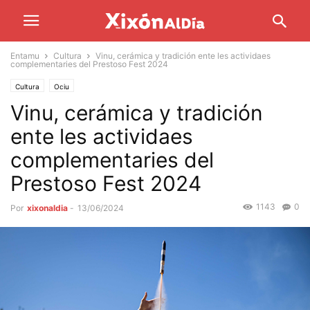
Entamu
Cultura
Vinu, cerámica y tradición ente les actividaes
complementaries del Prestoso Fest 2024
Cultura
Ociu
Vinu, cerámica y tradición
ente les actividaes
complementaries del
Prestoso Fest 2024
1143
0
Por
xixonaldia
-
13/06/2024