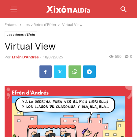
Entamu
Les viñetes d'Efrén
Virtual View
Les viñetes d'Efrén
Virtual View
590
0
Por
Efrén D'Andrés
-
18/07/2025