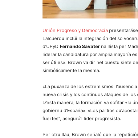
Unión Progreso y Democracia
presentaráse 
L’alcuerdu inclúi la integración del so vocer
d’UPyD
Fernando Savater
na llista per Mad
liderar la candidatura por amplia mayoría es
ser útiles». Brown va dir nel puestu siete d
simbólicamente la mesma.
«La puxanza de los estremismos, l’ausencia 
nueva crisis y los continuos ataques de los 
D’esta manera, la formación va sofitar «la ú
gobiernu d’España». «Los partíos qu’aposta
fuertes”, aseguró’l líder progresista.
Per otru llau, Brown señaló que la repetici