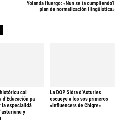
Yolanda Huergo: «Nun se ta cumpliendo’l
plan de normalización llingüística»
históricu col
La DOP Sidra d’Asturies
u d’Educación pa
escueye a los sos primeros
 la especialidá
«Influencers de Chigre»
’asturianu y
u