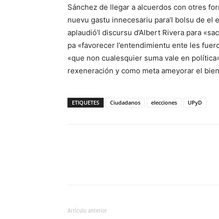
Sánchez de llegar a alcuerdos con otres fo
nuevu gastu innecesariu para’l bolsu de el 
aplaudió’l discursu d’Albert Rivera para «s
pa «favorecer l’entendimientu ente les fuerc
«que non cualesquier suma vale en política»
rexeneración y como meta ameyorar el bien
ETIQUETES
Ciudadanos
elecciones
UPyD
Artículu anterior