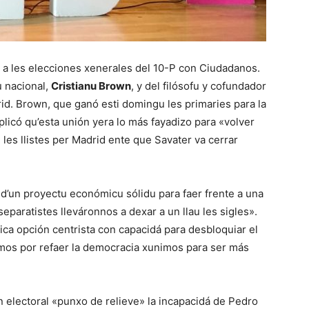
a les elecciones xenerales del 10-P con Ciudadanos.
u nacional,
Cristianu Brown
, y del filósofu y cofundador
rid. Brown, que ganó esti domingu les primaries para la
plicó qu’esta unión yera lo más fayadizo para «volver
e les llistes per Madrid ente que Savater va cerrar
d’un proyectu económicu sólidu para faer frente a una
separatistes lleváronnos a dexar a un llau les sigles».
nica opción centrista con capacidá para desbloquiar el
mos por refaer la democracia xunimos para ser más
ón electoral «punxo de relieve» la incapacidá de Pedro