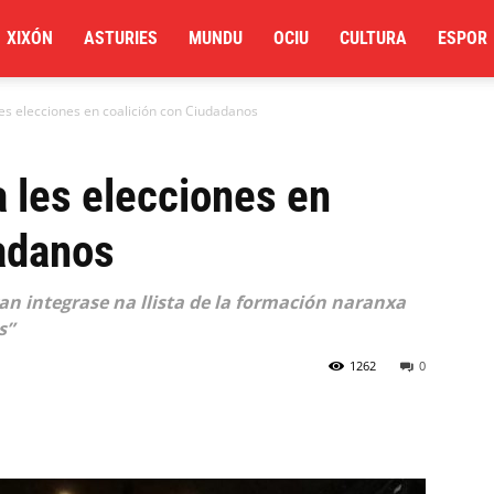
XIXÓN
ASTURIES
MUNDU
OCIU
CULTURA
ESPOR
les elecciones en coalición con Ciudadanos
a les elecciones en
dadanos
an integrase na llista de la formación naranxa
s”
1262
0