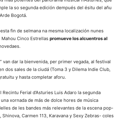
umple la so segunda edición dempués del ésitu del añu
 Arde Bogotá.
es esta fin de selmana na mesma localización nunes
e Mahou Cinco Estrellas
promueve los alcuentros al
 novedaes.
” van dar la bienvenida, per primer vegada, al festival
 dos sales de la ciudá (Toma 3 y Dilema Indie Club,
atuitu y hasta completar aforu.
l Recintu Ferial d’Asturies Luis Adaro la segunda
tar una xornada de más de dolce hores de música
delles de les bandes más relevantes de la escena pop-
s, Shinova, Carmen 113, Karavana y Sexy Zebras- coles