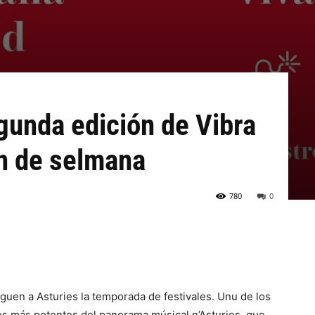
gunda edición de Vibra
in de selmana
780
0
eguen a Asturies la temporada de festivales. Unu de los
os más potentes del panorama músical n’Asturies, que