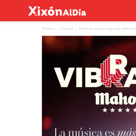
Xixón
Entamu
Cultura
Xixón acueye la segunda edición d
al
día