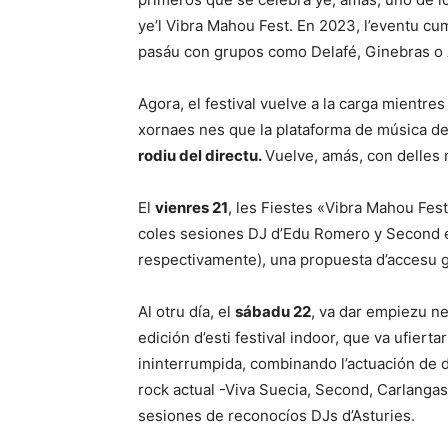
ye’l Vibra Mahou Fest. En 2023, l’eventu c
pasáu con grupos como Delafé, Ginebras o
Agora, el festival vuelve a la carga mientr
xornaes nes que la plataforma de música d
rodiu del directu.
Vuelve, amás, con delles
El
vienres 21
, les Fiestes «Vibra Mahou Fest
coles sesiones DJ d’Edu Romero y Second en
respectivamente), una propuesta d’accesu gr
Al otru día, el
sábadu 22
, va dar empiezu ne
edición d’esti festival indoor, que va ufier
ininterrumpida, combinando l’actuación de 
rock actual -Viva Suecia, Second, Carlanga
sesiones de reconocíos DJs d’Asturies.