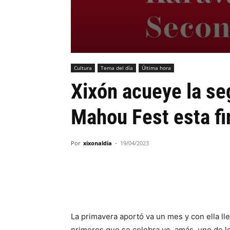
Cultura
Tema del día
Última hora
Xixón acueye la se
Mahou Fest esta f
Por
xixonaldia
-
19/04/2023
La primavera aportó va un mes y con ella ll
primeros que se celebra ye, amás, uno de l