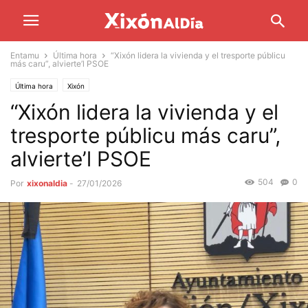
Entamu
Última hora
“Xixón lidera la vivienda y el tresporte públicu
más caru”, alvierte’l PSOE
Última hora
Xixón
“Xixón lidera la vivienda y el
tresporte públicu más caru”,
alvierte’l PSOE
504
0
Por
xixonaldia
-
27/01/2026