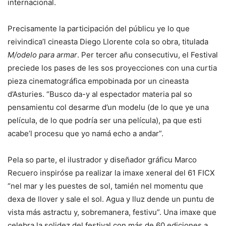
internacional.
Precisamente la participación del públicu ye lo que
reivindica’l cineasta Diego Llorente cola so obra, titulada
M/odelo para armar
. Per tercer añu consecutivu, el Festival
preciede los pases de les sos proyecciones con una curtia
pieza cinematográfica empobinada por un cineasta
d’Asturies. “Busco da-y al espectador materia pal so
pensamientu col desarme d’un modelu (de lo que ye una
película, de lo que podría ser una película), pa que esti
acabe’l procesu que yo namá echo a andar”.
Pela so parte, el ilustrador y diseñador gráficu Marco
Recuero inspiróse pa realizar la imaxe xeneral del 61 FICX
“nel mar y les puestes de sol, tamién nel momentu que
dexa de llover y sale el sol. Agua y lluz dende un puntu de
vista más astractu y, sobremanera, festivu”. Una imaxe que
celebra la solidez del festival con más de 60 ediciones a