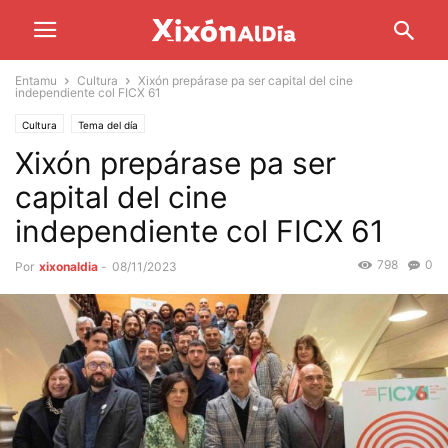
Entamu
Cultura
Xixón prepárase pa ser capital del cine
independiente col FICX 61
Cultura
Tema del día
Xixón prepárase pa ser
capital del cine
independiente col FICX 61
798
0
Por
xixonaldia
-
08/11/2023