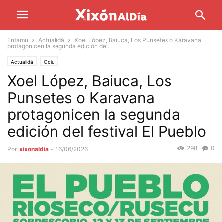
Entamu
Actualidá
Xoel López, Baiuca, Los Punsetes o Karavana
protagonicen la segunda edición del...
Actualidá
Ociu
Xoel López, Baiuca, Los
Punsetes o Karavana
protagonicen la segunda
edición del festival El Pueblo
298
0
Por
xixonaldia
-
16/06/2026