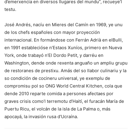
d’emerxencia en diversos llugares del mundu”, recueye’l
testu.
José Andrés, nacíu en Mieres del Camín en 1969, ye unu
de los chefs españoles con mayor proyección
internacional. En formándose con Ferrán Adrià en elBulli,
en 1991 establecióse n’Estaos Xuníos, primero en Nueva
York, onde trabayó n’El Dordo Petit, y darréu en
Washington, dende onde rexenta anguaño un ampliu grupu
de restoranes de prestixu. Amás del so llabor culinariu y la
so condición de cocineru universal, ye exemplu de
compromisu pol so ONG World Central Kitchen, cola que
dende 2010 reparte comida a persones afectaes por
graves crisis como’l terremotu d’Haití, el furacán María de
Puertu Ricu, el volcán de la isla de La Palma o, más
apocayá, la invasión rusa d’Ucraína.