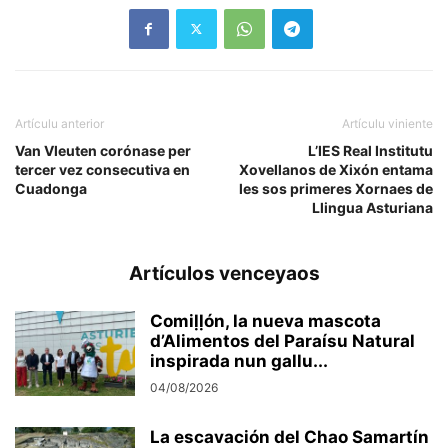
Artículu anterior
Artículu viniente
Van Vleuten corónase per
L’IES Real Institutu
tercer vez consecutiva en
Xovellanos de Xixón entama
Cuadonga
les sos primeres Xornaes de
Llingua Asturiana
Artículos venceyaos
Comiḷḷón, la nueva mascota
d’Alimentos del Paraísu Natural
inspirada nun gallu...
04/08/2026
La escavación del Chao Samartín