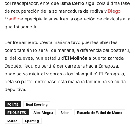
col readaptador, ente que
Isma Cerro
sigui cola última fase
de recuperación de la so mancadura de rodiya y
Diego
Mariño
empecipia la suya tres la operación de clavícula a la
que foi sometíu.
L’entrenamientu d’esta mañana tuvo puertes abiertes,
como tamién lo será’l de mañana, a diferencia del postreru,
el del xueves, nun estadiu d’
El Molinón
a puerta zarrada.
Depués, l’equipu partirá per carretera hacia Zaragoza,
onde se va midir el vienres a los ‘blanquillo’. El Zaragoza,
pela so parte, entrénase esta mañana tamién na so ciudá
deportiva.
FONTE
Real Sporting
ETIQUETES
Álex Alegría
Babin
Escuela de Fútbol de Mareo
Mareo
Sporting