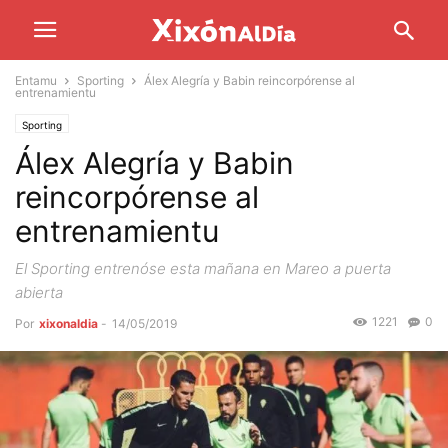
Entamu
Sporting
Álex Alegría y Babin reincorpórense al
entrenamientu
Sporting
Álex Alegría y Babin
reincorpórense al
entrenamientu
El Sporting entrenóse esta mañana en Mareo a puerta
abierta
1221
0
Por
xixonaldia
-
14/05/2019