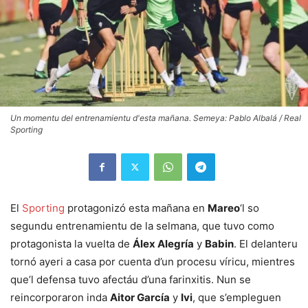
Un momentu del entrenamientu d'esta mañana. Semeya: Pablo Albalá / Real
Sporting
El
Sporting
protagonizó esta mañana en
Mareo
‘l so
segundu entrenamientu de la selmana, que tuvo como
protagonista la vuelta de
Álex Alegría
y
Babin
. El delanteru
tornó ayeri a casa por cuenta d’un procesu víricu, mientres
que’l defensa tuvo afectáu d’una farinxitis. Nun se
reincorporaron inda
Aitor García
y
Ivi
, que s’empleguen