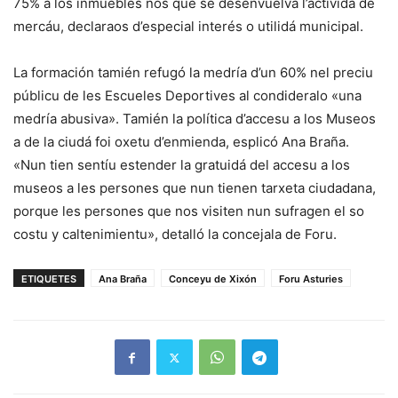
75% a los inmuebles nos que se desenvuelva l’actividá de
mercáu, declaraos d’especial interés o utilidá municipal.
La formación tamién refugó la medría d’un 60% nel preciu
públicu de les Escueles Deportives al condideralo «una
medría abusiva». Tamién la política d’accesu a los Museos
a de la ciudá foi oxetu d’enmienda, esplicó Ana Braña.
«Nun tien sentíu estender la gratuidá del accesu a los
museos a les persones que nun tienen tarxeta ciudadana,
porque les persones que nos visiten nun sufragen el so
costu y caltenimientu», detalló la concejala de Foru.
ETIQUETES
Ana Braña
Conceyu de Xixón
Foru Asturies