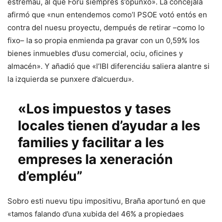
estremáu, al que Foru siempres s’opunxo». La concejala
afirmó que «nun entendemos como’l PSOE votó entós en
contra del nuesu proyectu, dempués de retirar –como lo
fixo– la so propia enmienda pa gravar con un 0,59% los
bienes inmuebles d’usu comercial, ociu, oficines y
almacén». Y añadió que «l’IBI diferenciáu saliera alantre si
la izquierda se punxere d’alcuerdu».
«Los impuestos y tases
locales tienen d’ayudar a les
families y facilitar a les
empreses la xeneración
d’empléu”
Sobro esti nuevu tipu impositivu, Braña aportunó en que
«tamos falando d’una xubida del 46% a propiedaes