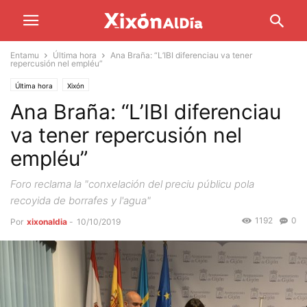
Entamu
Última hora
Ana Braña: “L’IBI diferenciau va tener
repercusión nel empléu”
Última hora
Xixón
Ana Braña: “L’IBI diferenciau
va tener repercusión nel
empléu”
Foro reclama la "conxelación del preciu públicu pola
recoyida de borrafes y l'agua"
1192
0
Por
xixonaldia
-
10/10/2019