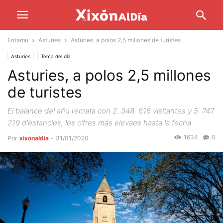
Entamu
Asturies
Asturies, a polos 2,5 millones de turistes
Asturies
Tema del día
Asturies, a polos 2,5 millones
de turistes
El balance del añu remata con 2. 348. 616 visitantes y 5. 747.
219 d'estancies, les cifres más elevaes hasta la fecha
1634
0
Por
xixonaldia
-
31/01/2020