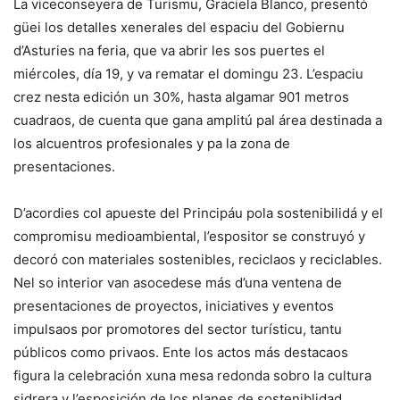
La viceconseyera de Turismu, Graciela Blanco, presentó
güei los detalles xenerales del espaciu del Gobiernu
d’Asturies na feria, que va abrir les sos puertes el
miércoles, día 19, y va rematar el domingu 23. L’espaciu
crez nesta edición un 30%, hasta algamar 901 metros
cuadraos, de cuenta que gana amplitú pal área destinada a
los alcuentros profesionales y pa la zona de
presentaciones.
D’acordies col apueste del Principáu pola sostenibilidá y el
compromisu medioambiental, l’espositor se construyó y
decoró con materiales sostenibles, reciclaos y reciclables.
Nel so interior van asocedese más d’una ventena de
presentaciones de proyectos, iniciatives y eventos
impulsaos por promotores del sector turísticu, tantu
públicos como privaos. Ente los actos más destacaos
figura la celebración xuna mesa redonda sobro la cultura
sidrera y l’esposición de los planes de sosteniblidad