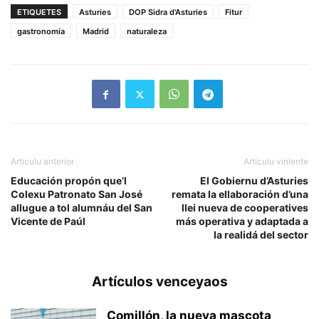
ETIQUETES
Asturies
DOP Sidra d'Asturies
Fitur
gastronomía
Madrid
naturaleza
Artículu anterior
Artículu viniente
Educación propón que’l
El Gobiernu d’Asturies
Colexu Patronato San José
remata la ellaboración d’una
allugue a tol alumnáu del San
llei nueva de cooperatives
Vicente de Paúl
más operativa y adaptada a
la realidá del sector
Artículos venceyaos
Comiḷḷón, la nueva mascota