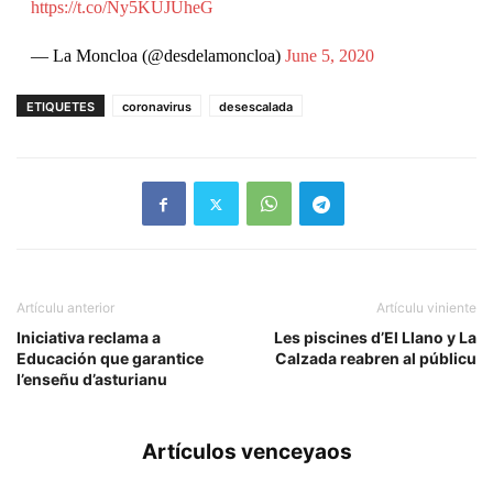
https://t.co/Ny5KUJUheG
— La Moncloa (@desdelamoncloa)
June 5, 2020
ETIQUETES
coronavirus
desescalada
Artículu anterior
Artículu viniente
Iniciativa reclama a
Les piscines d’El Llano y La
Educación que garantice
Calzada reabren al públicu
l’enseñu d’asturianu
Artículos venceyaos