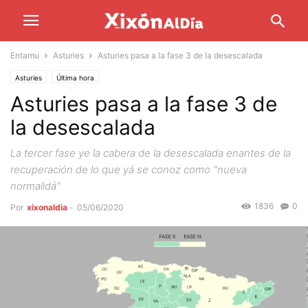
Entamu
Asturies
Asturies pasa a la fase 3 de la desescalada
Asturies
Última hora
Asturies pasa a la fase 3 de
la desescalada
La tercer fase ye la cabera de la desescalada enantes de la
recuperación de lo que yá se conoz como "nueva
normalidá"
1836
0
Por
xixonaldia
-
05/06/2020