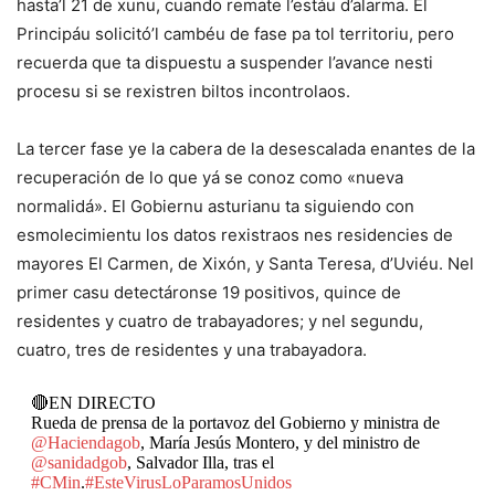
hasta’l 21 de xunu, cuando remate l’estáu d’alarma. El
Principáu solicitó’l cambéu de fase pa tol territoriu, pero
recuerda que ta dispuestu a suspender l’avance nesti
procesu si se rexistren biltos incontrolaos.
La tercer fase ye la cabera de la desescalada enantes de la
recuperación de lo que yá se conoz como «nueva
normalidá». El Gobiernu asturianu ta siguiendo con
esmolecimientu los datos rexistraos nes residencies de
mayores El Carmen, de Xixón, y Santa Teresa, d’Uviéu. Nel
primer casu detectáronse 19 positivos, quince de
residentes y cuatro de trabayadores; y nel segundu,
cuatro, tres de residentes y una trabayadora.
🔴EN DIRECTO
Rueda de prensa de la portavoz del Gobierno y ministra de
@Haciendagob
, María Jesús Montero, y del ministro de
@sanidadgob
, Salvador Illa, tras el
#CMin
.
#EsteVirusLoParamosUnidos