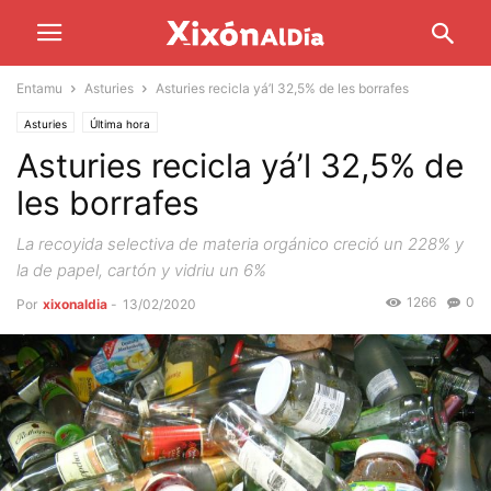
Entamu
Asturies
Asturies recicla yá’l 32,5% de les borrafes
Asturies
Última hora
Asturies recicla yá’l 32,5% de
les borrafes
La recoyida selectiva de materia orgánico creció un 228% y
la de papel, cartón y vidriu un 6%
1266
0
Por
xixonaldia
-
13/02/2020