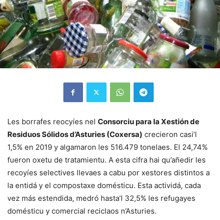
Les borrafes reocyíes nel
Consorciu para la Xestión de
Residuos Sólidos d’Asturies (Coxersa)
crecieron casi’l
1,5% en 2019 y algamaron les 516.479 tonelaes. El 24,74%
fueron oxetu de tratamientu. A esta cifra hai qu’añedir les
recoyíes selectives llevaes a cabu por xestores distintos a
la entidá y el compostaxe domésticu. Esta actividá, cada
vez más estendida, medró hasta’l 32,5% les refugayes
domésticu y comercial reciclaos n’Asturies.