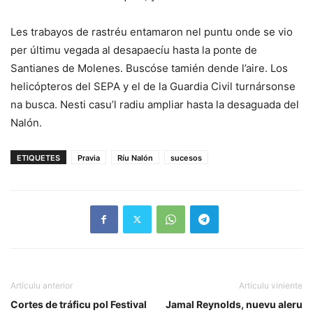
Les trabayos de rastréu entamaron nel puntu onde se vio
per últimu vegada al desapaecíu hasta la ponte de
Santianes de Molenes. Buscóse tamién dende l’aire. Los
helicópteros del SEPA y el de la Guardia Civil turnársonse
na busca. Nesti casu’l radiu ampliar hasta la desaguada del
Nalón.
ETIQUETES
Pravia
Ríu Nalón
sucesos
Artículu anterior
Artículu viniente
Cortes de tráficu pol Festival
Jamal Reynolds, nuevu aleru