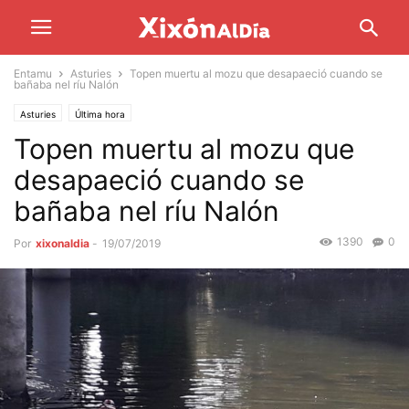
Entamu
Asturies
Topen muertu al mozu que desapaeció cuando se
bañaba nel ríu Nalón
Asturies
Última hora
Topen muertu al mozu que
desapaeció cuando se
bañaba nel ríu Nalón
1390
0
Por
xixonaldia
-
19/07/2019