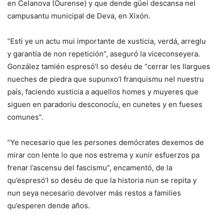
en Celanova (Ourense) y que dende güei descansa nel
campusantu municipal de Deva, en Xixón.
“Esti ye un actu mui importante de xusticia, verdá, arreglu
y garantía de non repetición”, aseguró la viceconseyera.
González tamién espresó’l so deséu de “cerrar les llargues
nueches de piedra que supunxo’l franquismu nel nuestru
país, faciendo xusticia a aquellos homes y muyeres que
siguen en paradoriu desconocíu, en cunetes y en fueses
comunes”.
“Ye necesario que les persones demócrates dexemos de
mirar con lente lo que nos estrema y xunir esfuerzos pa
frenar l’ascensu del fascismu”, encamentó, de la
qu’espresó’l so deséu de que la historia nun se repita y
nun seya necesario devolver más restos a families
qu’esperen dende años.