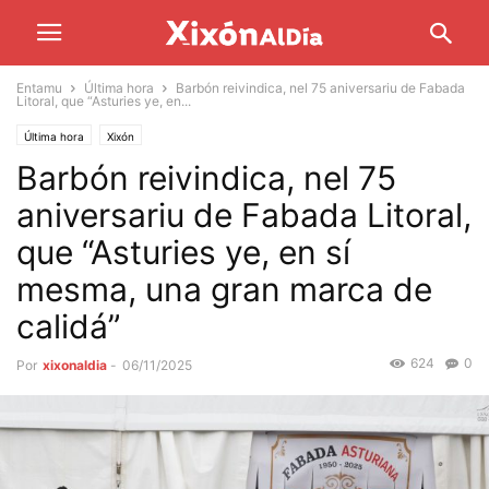
Entamu
Última hora
Barbón reivindica, nel 75 aniversariu de Fabada
Litoral, que “Asturies ye, en...
Última hora
Xixón
Barbón reivindica, nel 75
aniversariu de Fabada Litoral,
que “Asturies ye, en sí
mesma, una gran marca de
calidá”
624
0
Por
xixonaldia
-
06/11/2025