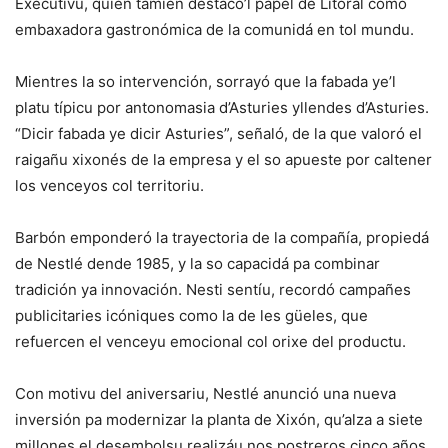
Executivu, quien tamién destacó’l papel de Litoral como
embaxadora gastronómica de la comunidá en tol mundu.
Mientres la so intervención, sorrayó que la fabada ye’l
platu típicu por antonomasia d’Asturies yllendes d’Asturies.
“Dicir fabada ye dicir Asturies”, señaló, de la que valoró el
raigañu xixonés de la empresa y el so apueste por caltener
los venceyos col territoriu.
Barbón emponderó la trayectoria de la compañía, propiedá
de Nestlé dende 1985, y la so capacidá pa combinar
tradición ya innovación. Nesti sentíu, recordó campañes
publicitaries icóniques como la de les güeles, que
refuercen el venceyu emocional col orixe del productu.
Con motivu del aniversariu, Nestlé anunció una nueva
inversión pa modernizar la planta de Xixón, qu’alza a siete
millones el desembolsu realizáu nos postreros cinco años.