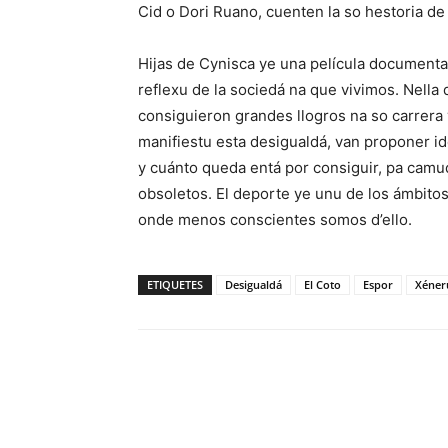
Cid o Dori Ruano, cuenten la so hestoria de
Hijas de Cynisca ye una película documenta
reflexu de la sociedá na que vivimos. Nella
consiguieron grandes llogros na so carrera 
manifiestu esta desigualdá, van proponer id
y cuánto queda entá por consiguir, pa cam
obsoletos. El deporte ye unu de los ámbitos
onde menos conscientes somos d’ello.
ETIQUETES
Desigualdá
El Coto
Espor
Xéner