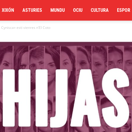
XIXÓN
ASTURIES
MUNDU
OCIU
CULTURA
ESPOR
 Cynisca» esti vienres n’El Coto