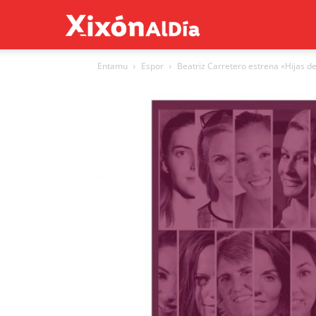
Xixón
Entamu
Espor
Beatriz Carretero estrena «Hijas de
al
día