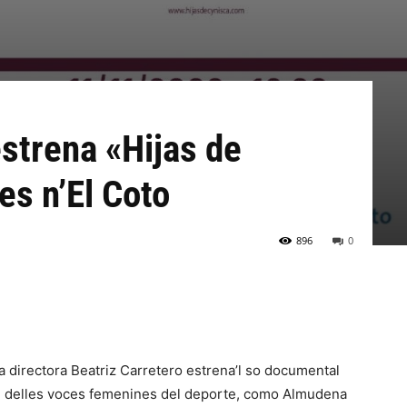
estrena «Hijas de
es n’El Coto
896
0
 la directora Beatriz Carretero estrena’l so documental
de delles voces femenines del deporte, como Almudena