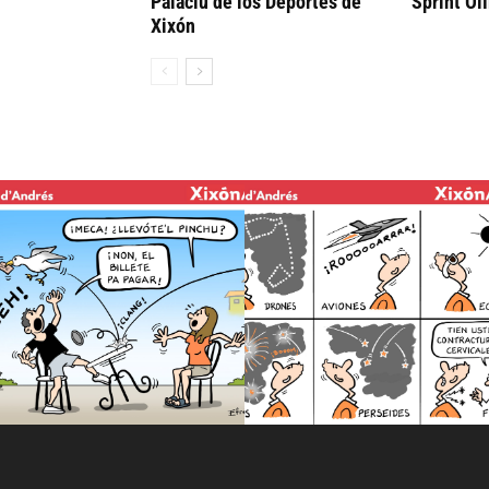
Palaciu de los Deportes de
Sprint Ol
Xixón