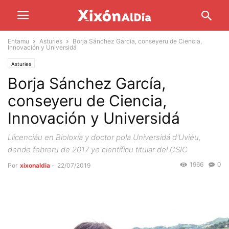
Entamu
Asturies
Borja Sánchez García, conseyeru de Ciencia,
Innovación y Universidá
Asturies
Borja Sánchez García,
conseyeru de Ciencia,
Innovación y Universidá
Llicenciáu en Bioloxía y doctor pola Universidá d'Uviéu,
dende febreru de 2017 ye científicu titular del CSIC
1966
0
Por
xixonaldia
-
22/07/2019