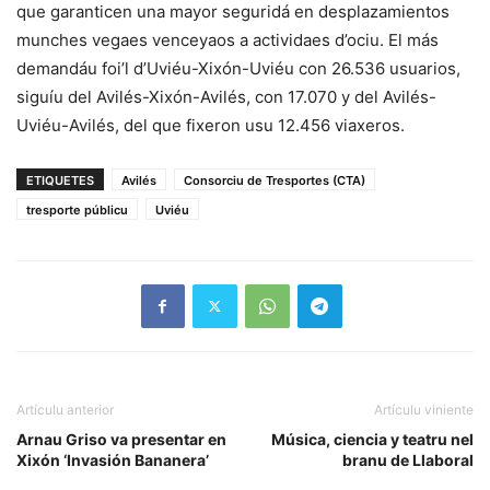
que garanticen una mayor seguridá en desplazamientos
munches vegaes venceyaos a actividaes d’ociu. El más
demandáu foi’l d’Uviéu-Xixón-Uviéu con 26.536 usuarios,
siguíu del Avilés-Xixón-Avilés, con 17.070 y del Avilés-
Uviéu-Avilés, del que fixeron usu 12.456 viaxeros.
ETIQUETES
Avilés
Consorciu de Tresportes (CTA)
tresporte públicu
Uviéu
Artículu anterior
Artículu viniente
Arnau Griso va presentar en
Música, ciencia y teatru nel
Xixón ‘Invasión Bananera’
branu de Llaboral