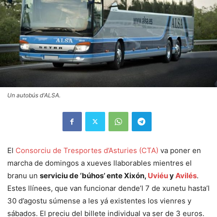
Un autobús d'ALSA.
El
Consorciu de Tresportes d’Asturies (CTA)
va poner en
marcha de domingos a xueves llaborables mientres el
branu un
serviciu de ‘búhos’ ente Xixón,
Uviéu
y
Avilés
.
Estes llínees, que van funcionar dende’l 7 de xunetu hasta’l
30 d’agostu súmense a les yá existentes los vienres y
sábados. El preciu del billete individual va ser de 3 euros.