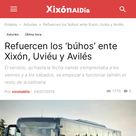
Entamu
Asturies
Refuercen los ‘búhos’ ente Xixón, Uviéu y Avilés
Asturies
Última hora
Refuercen los ‘búhos’ ente
Xixón, Uviéu y Avilés
El serviciu, qu'hasta la fecha namás s’emprestaba a los
vienres y a los sábados, va empezar a funcionar tamién el
restu de la selmana
1770
0
Por
xixonaldia
-
04/07/2019