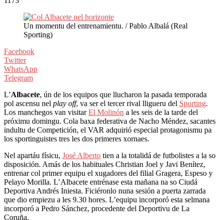
1173
Un momentu del entrenamientu. / Pablo Albalá (Real
Sporting)
Facebook
Twitter
WhatsApp
Telegram
L’
Albacete
, ún de los equipos que llucharon la pasada temporada
pol ascensu nel
play off
, va ser el tercer rival lligueru del
Sporting
.
Los manchegos van visitar
El Molinón
a les seis de la tarde del
próximu domingu. Cola baxa federativa de Nacho Méndez, sacantes
indultu de Competición, el VAR adquirió especial protagonismu pa
los sportinguistes tres les dos primeres xornaes.
Nel apartáu físicu,
José Alberto
tien a la totalidá de futbolistes a la so
disposición. Amás de los habituales Christian Joel y Javi Benítez,
entrenar col primer equipu el xugadores del filial Gragera, Espeso y
Pelayo Morilla. L’Albacete entrénase esta mañana na so Ciudá
Deportiva Andrés Iniesta. Ficiéronlo nuna sesión a puerta zarrada
que dio empiezu a les 9.30 hores. L’equipu incorporó esta selmana
incorporó a Pedro Sánchez, procedente del Deportivu de La
Coruña.