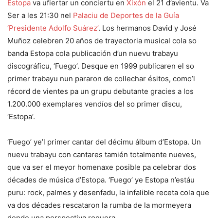
Estopa
va ufiertar un conciertu en
Xixón
el 21 d’avientu. Va
Ser a les 21:30 nel
Palaciu de Deportes de la Guía
‘Presidente Adolfo Suárez’
. Los hermanos David y José
Muñoz celebren 20 años de trayectoria musical cola so
banda Estopa cola publicación d’un nuevu trabayu
discográficu, ‘Fuego’. Desque en 1999 publicaren el so
primer trabayu nun pararon de collechar ésitos, como’l
récord de vientes pa un grupu debutante gracies a los
1.200.000 exemplares vendíos del so primer discu,
‘Estopa’.
‘Fuego’ ye’l primer cantar del décimu álbum d’Estopa. Un
nuevu trabayu con cantares tamién totalmente nueves,
que va ser el meyor homenaxe posible pa celebrar dos
décades de música d’Estopa. ‘Fuego’ ye Estopa n’estáu
puru: rock, palmes y desenfadu, la infalible receta cola que
va dos décades rescataron la rumba de la mormeyera
dende una perspectiva roquera.