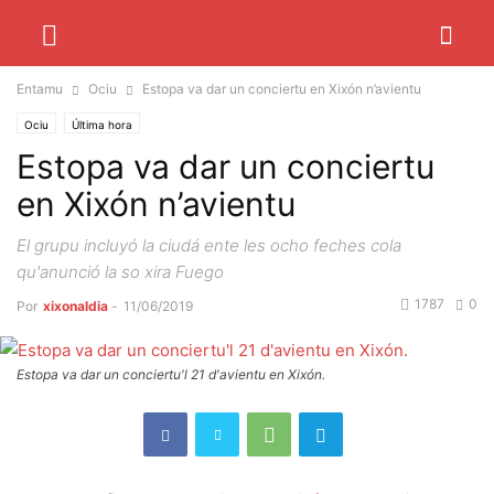
Entamu
Ociu
Estopa va dar un conciertu en Xixón n’avientu
Ociu
Última hora
Estopa va dar un conciertu
en Xixón n’avientu
El grupu incluyó la ciudá ente les ocho feches cola
qu'anunció la so xira Fuego
1787
0
Por
xixonaldia
-
11/06/2019
Estopa va dar un conciertu'l 21 d'avientu en Xixón.