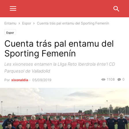
Entamu
Espor
Cuenta trás pal entamu del Sporting Femenín
Espor
Cuenta trás pal entamu del
Sporting Femenín
Les xixoneses entamen la Lliga Reto Iberdrola énte'l CD
Parquesol de Valladolid
1108
0
Por
xixonaldia
-
05/09/2019