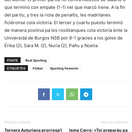
que terminó con empate (1-1) nel que marcó Irene. A la fin
del partíu, y tres la riola de penaltis, les madrilanes
ficiéronse cola victoria. El tercer y cuartu puestu terminó
de manera positiva pa les roxiblanques cola victoria énte la
Universidá de Burgos NSB por 8-1 gracies a los goles de
Érika (2), Sara M. (2), Nuria (2), Pañu y Noelia.
FONTE
Real Sporting
ETIQUETES
Fútbol
Sporting Femenín
Artículu anterior
Artículu viniente
Ternera Asturiana prorroga’l
Isma Cerro: «Toi preparáu pa