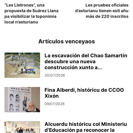
“Les Lletrones”, una
Les pruebes oficiales
propuesta de Suárez Llana
d’asturianu tienen esti añu
pa visibilizar la toponimia
más de 220 inscritos
local n’asturianu
Artículos venceyaos
La escavación del Chao Samartín
descubre una nueva
construcción xunto a...
30/07/2026
Fina Alberdi, históricu de CCOO
Xixón
09/07/2026
Alcuerdu históricu col Ministeriu
d’Educación pa reconocer la