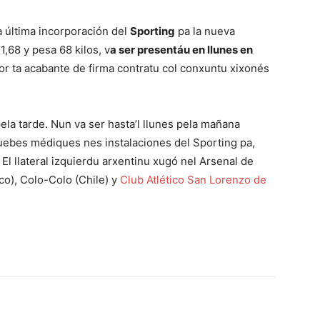
a última incorporación del
Sporting
pa la nueva
1,68 y pesa 68 kilos, v
a ser presentáu en llunes en
dor ta acabante de firma contratu col conxuntu xixonés
la tarde. Nun va ser hasta’l llunes pela mañana
ebes médiques nes instalaciones del Sporting pa,
 El llateral izquierdu arxentinu xugó nel Arsenal de
co), Colo-Colo (Chile) y
Club Atlético San Lorenzo de