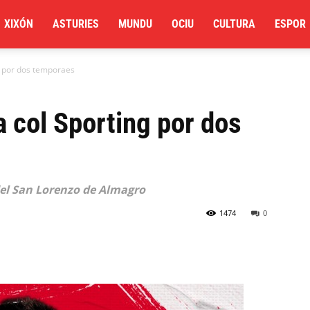
XIXÓN
ASTURIES
MUNDU
OCIU
CULTURA
ESPOR
g por dos temporaes
 col Sporting por dos
del San Lorenzo de Almagro
1474
0