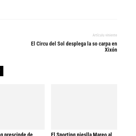
Artículu viniente
El Circu del Sol desplega la so carpa en
Xixón
ng prescinde de
El Sporting pieslla Mareo al